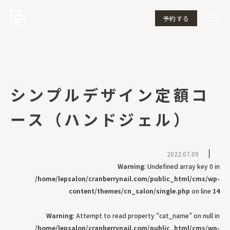
予約する
シンプルデザイン定額コ
ース（ハンドジェル）
2022.07.09
Warning
: Undefined array key 0 in
/home/lepsalon/cranberrynail.com/public_html/cms/wp-
content/themes/cn_salon/single.php
on line
14
Warning
: Attempt to read property "cat_name" on null in
/home/lepsalon/cranberrynail.com/public_html/cms/wp-