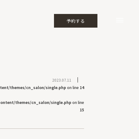
予約する
2023.07.11
tent/themes/cn_salon/single.php
on line
14
content/themes/cn_salon/single.php
on line
15