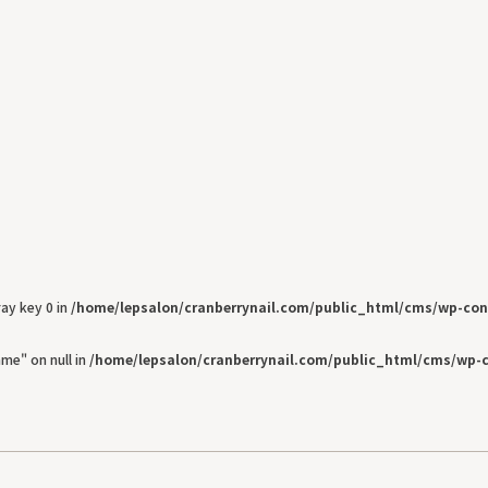
ray key 0 in
/home/lepsalon/cranberrynail.com/public_html/cms/wp-con
me" on null in
/home/lepsalon/cranberrynail.com/public_html/cms/wp-