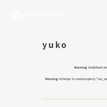
yuko
Warning
: Undefined ar
Warning
: Attempt to read property "cat_na